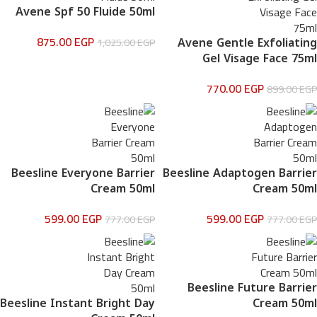
Mi Cordless Screwdriver
Avene Spf 50 Fluide 50ml
AirPods Pro 3
875.00
EGP
Avene Gentle Exfoliating
1,025.00
EGP
Shop Now
Gel Visage Face 75ml
770.00
EGP
899.00
EGP
Beesline Everyone Barrier
Beesline Adaptogen Barrier
Cream 50ml
Cream 50ml
599.00
EGP
599.00
EGP
777.00
EGP
777.00
EGP
Beesline Future Barrier
Beesline Instant Bright Day
Cream 50ml