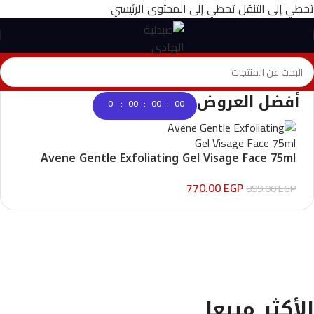
تخطي إلى التنقل
تخطي إلى المحتوى الرئيسي
أفضل العروض
:
:
:
0
00
00
00
Audioengine A2+BT
Avene Gentle Exfoliating Gel Visage Face 75ml
Only today, 25% discount
770.00
EGP
899.00
EGP
Buy Now
الأكثر مبيعا