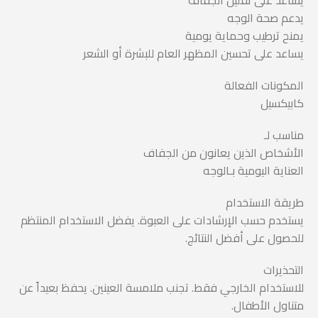
يساعد على تقليل الجفاف
يدعم صحة الوجه
يمنح ترطيب وحماية يومية
يساعد على تحسين المظهر العام للبشرة أو الشعر
المكونات الفعالة
كابيكسيل
مناسب لـ
الأشخاص الذين يعانون من الجفاف
العناية اليومية بـالوجه
طريقة الاستخدام
يستخدم حسب الإرشادات على العبوة. يفضل الاستخدام المنتظم
للحصول على أفضل النتائج.
التحذيرات
للاستخدام الخارجي فقط. تجنب ملامسة العينين. يحفظ بعيداً عن
متناول الأطفال.