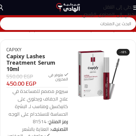
تخطي إلى التنقل
تخطي إلى المحتوى الرئيسي
الرئيسية
>
المتجر
>
العناية بالشعر
>
Capixy Lashes Treatment Serum 10ml
CAPIXY
-18%
Capixy Lashes
Treatment Serum
10ml
متوفر في
EGP
550.00
المخزون
450.00
EGP
سيروم مصمم للمساعدة في
علاج الجفاف ويحتوي على
كابيكسيل ومناسب لـ البشرة
الحساسة للاستخدام على الوجه
رمز المنتج:
81514
التصنيف:
العناية بالشعر