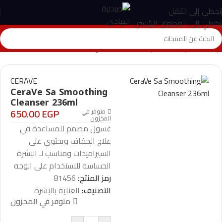
تخطي إلى التنقل
تخطي إلى المحتوى الرئيسي
الرئيسية
>
المتجر
>
العناية بالبشرة
>
CeraVe Sa Smoothing Cleanser 236ml
CERAVE
CeraVe Sa Smoothing
Cleanser 236ml
650.00
EGP
متوفر في
المخزون
غسول مصمم للمساعدة في
علاج الجفاف ويحتوي على
السيراميدات ومناسب لـ البشرة
الحساسة للاستخدام على الوجه
رمز المنتج:
81456
التصنيف:
العناية بالبشرة
متوفر في المخزون