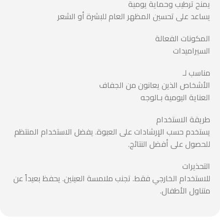
يمنح ترطيب وحماية يومية
يساعد على تحسين المظهر العام للبشرة أو الشعر
المكونات الفعالة
السيراميدات
مناسب لـ
الأشخاص الذين يعانون من الجفاف
العناية اليومية بـالوجه
طريقة الاستخدام
يستخدم حسب الإرشادات على العبوة. يفضل الاستخدام المنتظم
للحصول على أفضل النتائج.
التحذيرات
للاستخدام الخارجي فقط. تجنب ملامسة العينين. يحفظ بعيداً عن
متناول الأطفال.