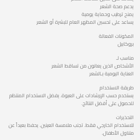
يدعم صحة الشعر
يمنح ترطيب وحماية يومية
يساعد على تحسين المظهر العام للبشرة أو الشعر
المكونات الفعالة
بروكابيل
مناسب لـ
الأشخاص الذين يعانون من تساقط الشعر
العناية اليومية بـالشعر
طريقة الاستخدام
يستخدم حسب الإرشادات على العبوة. يفضل الاستخدام المنتظم
للحصول على أفضل النتائج.
التحذيرات
للاستخدام الخارجي فقط. تجنب ملامسة العينين. يحفظ بعيداً عن
متناول الأطفال.