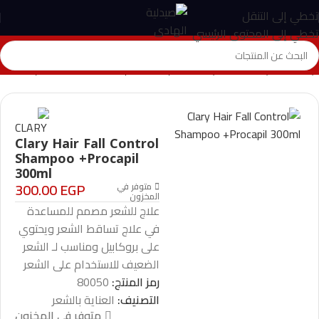
تخطي إلى التنقل
تخطي إلى المحتوى الرئيسي
الرئيسية
>
المتجر
>
العناية بالشعر
>
Clary Hair Fall Control Shampoo +Procapil 300ml
Clary Hair Fall Control
Shampoo +Procapil
300ml
300.00
EGP
متوفر في
المخزون
علاج للشعر مصمم للمساعدة
في علاج تساقط الشعر ويحتوي
على بروكابيل ومناسب لـ الشعر
الضعيف للاستخدام على الشعر
رمز المنتج:
80050
التصنيف:
العناية بالشعر
متوفر في المخزون