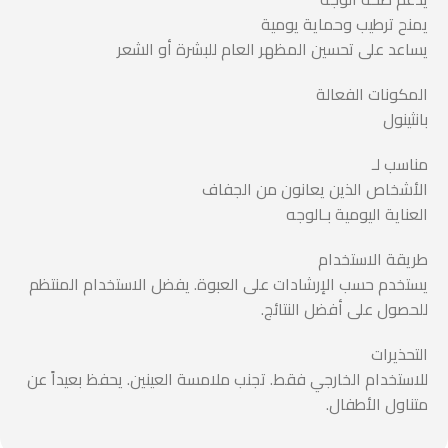
يمنح ترطيب وحماية يومية
يساعد على تحسين المظهر العام للبشرة أو الشعر
المكونات الفعالة
بانثينول
مناسب لـ
الأشخاص الذين يعانون من الجفاف
العناية اليومية بـالوجه
طريقة الاستخدام
يستخدم حسب الإرشادات على العبوة. يفضل الاستخدام المنتظم
للحصول على أفضل النتائج.
التحذيرات
للاستخدام الخارجي فقط. تجنب ملامسة العينين. يحفظ بعيداً عن
متناول الأطفال.