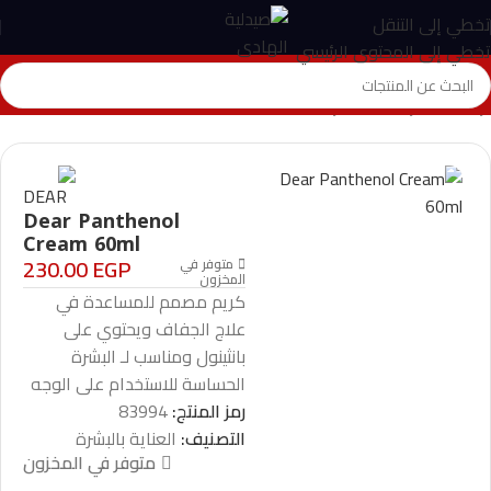
تخطي إلى التنقل
تخطي إلى المحتوى الرئيسي
الرئيسية
>
المتجر
>
العناية بالبشرة
>
Dear Panthenol Cream 60ml
Dear Panthenol
Cream 60ml
230.00
EGP
متوفر في
المخزون
كريم مصمم للمساعدة في
علاج الجفاف ويحتوي على
بانثينول ومناسب لـ البشرة
الحساسة للاستخدام على الوجه
رمز المنتج:
83994
التصنيف:
العناية بالبشرة
متوفر في المخزون