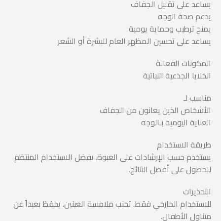
يساعد على تقليل الجفاف
يدعم صحة الوجه
يمنح ترطيب وحماية يومية
يساعد على تحسين المظهر العام للبشرة أو الشعر
المكونات الفعالة
الخلايا الجذعية النباتية
مناسب لـ
الأشخاص الذين يعانون من الجفاف
العناية اليومية بـالوجه
طريقة الاستخدام
يستخدم حسب الإرشادات على العبوة. يفضل الاستخدام المنتظم
للحصول على أفضل النتائج.
التحذيرات
للاستخدام الخارجي فقط. تجنب ملامسة العينين. يحفظ بعيداً عن
متناول الأطفال.