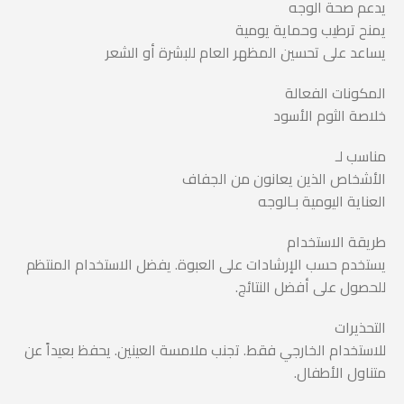
يدعم صحة الوجه
يمنح ترطيب وحماية يومية
يساعد على تحسين المظهر العام للبشرة أو الشعر
المكونات الفعالة
خلاصة الثوم الأسود
مناسب لـ
الأشخاص الذين يعانون من الجفاف
العناية اليومية بـالوجه
طريقة الاستخدام
يستخدم حسب الإرشادات على العبوة. يفضل الاستخدام المنتظم
للحصول على أفضل النتائج.
التحذيرات
للاستخدام الخارجي فقط. تجنب ملامسة العينين. يحفظ بعيداً عن
متناول الأطفال.