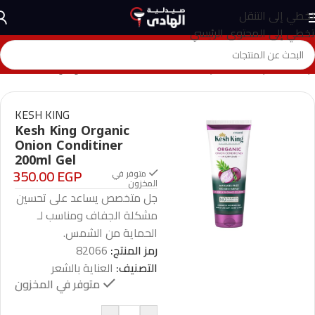
تخطي إلى التنقل
تخطي إلى المحتوى الرئيسي
الرئيسية
>
المتجر
>
العناية بالشعر
>
Kesh King Organic Onion Conditiner 200ml Gel
KESH KING
Kesh King Organic
Onion Conditiner
200ml Gel
350.00
EGP
متوفر في
المخزون
جل متخصص يساعد على تحسين
مشكلة الجفاف ومناسب لـ
الحماية من الشمس.
رمز المنتج:
82066
التصنيف:
العناية بالشعر
متوفر في المخزون