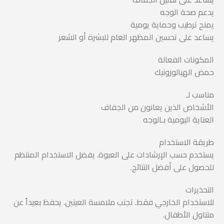
يدعم صحة الوجه
يمنح ترطيب وحماية يومية
يساعد على تحسين المظهر العام للبشرة أو الشعر
المكونات الفعالة
حمض الهيالورونيك
مناسب لـ
الأشخاص الذين يعانون من الجفاف
العناية اليومية بـالوجه
طريقة الاستخدام
يستخدم حسب الإرشادات على العبوة. يفضل الاستخدام المنتظم
للحصول على أفضل النتائج.
التحذيرات
للاستخدام الخارجي فقط. تجنب ملامسة العينين. يحفظ بعيداً عن
متناول الأطفال.