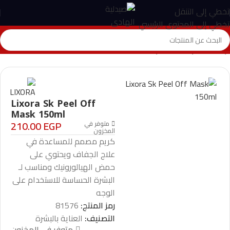
تخطي إلى التنقل
تخطي إلى المحتوى الرئيسي
الرئيسية
>
المتجر
>
العناية بالبشرة
>
Lixora Sk Peel Off Mask 150ml
Lixora Sk Peel Off
Mask 150ml
210.00
EGP
متوفر في
المخزون
كريم مصمم للمساعدة في
علاج الجفاف ويحتوي على
حمض الهيالورونيك ومناسب لـ
البشرة الحساسة للاستخدام على
الوجه
رمز المنتج:
81576
التصنيف:
العناية بالبشرة
متوفر في المخزون