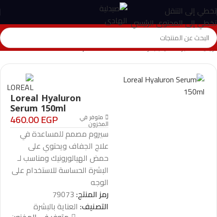
تخطي إلى التنقل
تخطي إلى المحتوى الرئيسي
الرئيسية
>
المتجر
>
العناية بالبشرة
>
Loreal Hyaluron Serum 150ml
Loreal Hyaluron
Serum 150ml
460.00
EGP
متوفر في
المخزون
سيروم مصمم للمساعدة في
علاج الجفاف ويحتوي على
حمض الهيالورونيك ومناسب لـ
البشرة الحساسة للاستخدام على
الوجه
رمز المنتج:
79073
التصنيف:
العناية بالبشرة