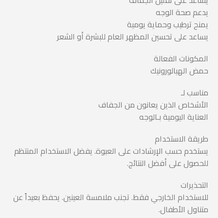
يساعد على تقليل الجفاف
يدعم صحة الوجه
يمنح ترطيب وحماية يومية
يساعد على تحسين المظهر العام للبشرة أو الشعر
المكونات الفعالة
حمض الهيالورونيك
مناسب لـ
الأشخاص الذين يعانون من الجفاف
العناية اليومية بـالوجه
طريقة الاستخدام
يستخدم حسب الإرشادات على العبوة. يفضل الاستخدام المنتظم
للحصول على أفضل النتائج.
التحذيرات
للاستخدام الخارجي فقط. تجنب ملامسة العينين. يحفظ بعيداً عن
متناول الأطفال.