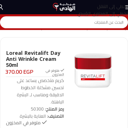
تخطي إلى التنقل
تخطي إلى المحتوى الرئيسي
الرئيسية
>
المتجر
>
العناية بالبشرة
>
Loreal Revitalift Day Anti Wrinkle Cream 50ml
Loreal Revitalift Day
Anti Wrinkle Cream
50ml
370.00
EGP
متوفر في
المخزون
كريم متخصص يساعد على
تحسين مشكلة الخطوط
الدقيقة ومناسب لـ البشرة
الباهتة.
رمز المنتج:
50300
التصنيف:
العناية بالبشرة
متوفر في المخزون