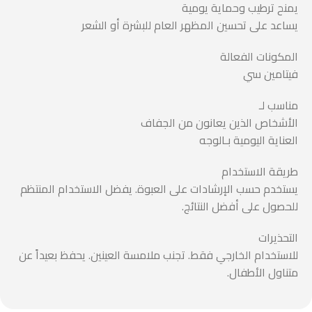
يمنح ترطيب وحماية يومية
يساعد على تحسين المظهر العام للبشرة أو الشعر
المكونات الفعالة
فيتامين سي
مناسب لـ
الأشخاص الذين يعانون من الجفاف
العناية اليومية بـالوجه
طريقة الاستخدام
يستخدم حسب الإرشادات على العبوة. يفضل الاستخدام المنتظم
للحصول على أفضل النتائج.
التحذيرات
للاستخدام الخارجي فقط. تجنب ملامسة العينين. يحفظ بعيداً عن
متناول الأطفال.