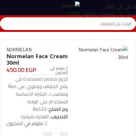
تخطي إلى التنقل
تخطي إلى المحتوى الرئيسي
الرئيسية
>
المتجر
>
العناية بالبشرة
>
Normelan Face Cream 30ml
NORMELAN
Normelan Face Cream
30ml
450.00
EGP
متوفر في
المخزون
كريم مصمم للمساعدة في
علاج الجفاف ويحتوي على Non
ومناسب لـ البشرة الحساسة
للاستخدام على الوجه
رمز المنتج:
84533
التصنيف:
العناية بالبشرة
متوفر في المخزون