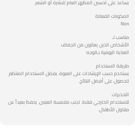
يساعد على تحسين المظهر العام للبشرة أو الشعر
المكونات الفعالة
Non
مناسب لـ
الأشخاص الذين يعانون من الجفاف
العناية اليومية بـالوجه
طريقة الاستخدام
يستخدم حسب الإرشادات على العبوة. يفضل الاستخدام المنتظم
للحصول على أفضل النتائج.
التحذيرات
للاستخدام الخارجي فقط. تجنب ملامسة العينين. يحفظ بعيداً عن
متناول الأطفال.