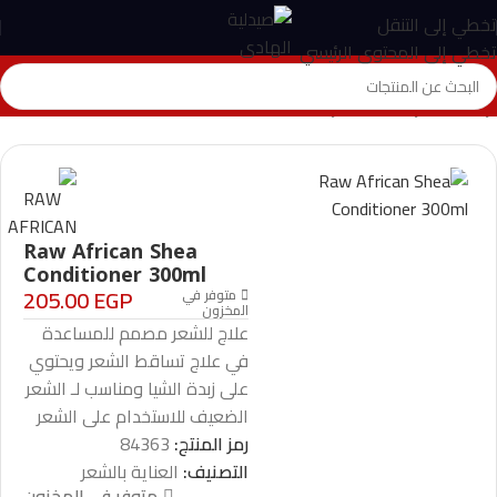
تخطي إلى التنقل
تخطي إلى المحتوى الرئيسي
الرئيسية
>
المتجر
>
العناية بالشعر
>
Raw African Shea Conditioner 300ml
Raw African Shea
Conditioner 300ml
205.00
EGP
متوفر في
المخزون
علاج للشعر مصمم للمساعدة
في علاج تساقط الشعر ويحتوي
على زبدة الشيا ومناسب لـ الشعر
الضعيف للاستخدام على الشعر
رمز المنتج:
84363
التصنيف:
العناية بالشعر
متوفر في المخزون