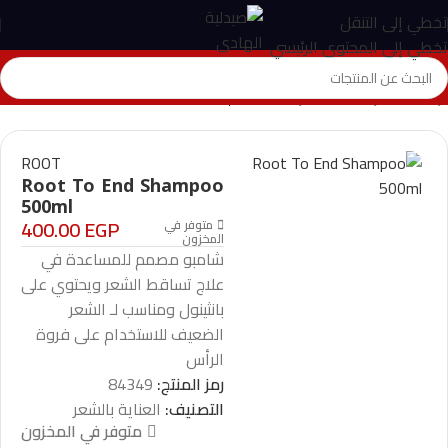
تخطي إلى التنقل
تخطي إلى المحتوى الرئيسي
الرئيسية
>
المتجر
>
العناية بالشعر
>
Root To End Shampoo 500ml
ROOT
Root To End Shampoo
500ml
400.00
EGP
متوفر في
المخزون
شامبو مصمم للمساعدة في
علاج تساقط الشعر ويحتوي على
بانثينول ومناسب لـ الشعر
الضعيف للاستخدام على فروة
الرأس
رمز المنتج:
84349
التصنيف:
العناية بالشعر
متوفر في المخزون