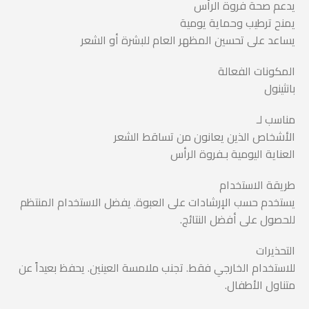
يدعم صحة فروة الرأس
يمنح ترطيب وحماية يومية
يساعد على تحسين المظهر العام للبشرة أو الشعر
المكونات الفعالة
بانثينول
مناسب لـ
الأشخاص الذين يعانون من تساقط الشعر
العناية اليومية بـفروة الرأس
طريقة الاستخدام
يستخدم حسب الإرشادات على العبوة. يفضل الاستخدام المنتظم
للحصول على أفضل النتائج.
التحذيرات
للاستخدام الخارجي فقط. تجنب ملامسة العينين. يحفظ بعيداً عن
متناول الأطفال.