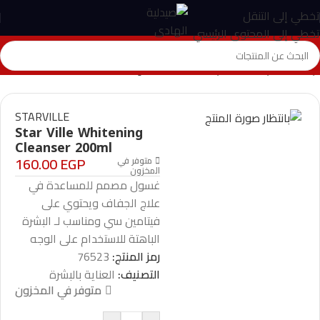
تخطي إلى التنقل
تخطي إلى المحتوى الرئيسي
الرئيسية
>
المتجر
>
العناية بالبشرة
>
Star Ville Whitening Cleanser 200ml
STARVILLE
Star Ville Whitening
Cleanser 200ml
160.00
EGP
متوفر في
المخزون
غسول مصمم للمساعدة في
علاج الجفاف ويحتوي على
فيتامين سي ومناسب لـ البشرة
الباهتة للاستخدام على الوجه
رمز المنتج:
76523
التصنيف:
العناية بالبشرة
متوفر في المخزون