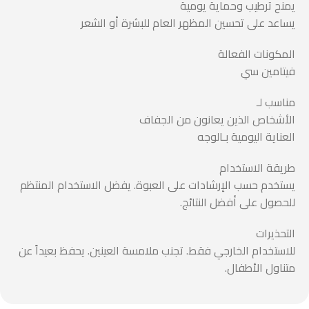
يمنح ترطيب وحماية يومية
يساعد على تحسين المظهر العام للبشرة أو الشعر
المكونات الفعالة
فيتامين سي
مناسب لـ
الأشخاص الذين يعانون من الجفاف
العناية اليومية بـالوجه
طريقة الاستخدام
يستخدم حسب الإرشادات على العبوة. يفضل الاستخدام المنتظم
للحصول على أفضل النتائج.
التحذيرات
للاستخدام الخارجي فقط. تجنب ملامسة العينين. يحفظ بعيداً عن
متناول الأطفال.