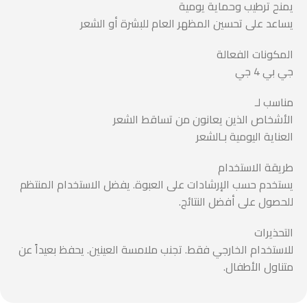
يمنح ترطيب وحماية يومية
يساعد على تحسين المظهر العام للبشرة أو الشعر
المكونات الفعالة
جي بي 4 جي
مناسب لـ
الأشخاص الذين يعانون من تساقط الشعر
العناية اليومية بـالشعر
طريقة الاستخدام
يستخدم حسب الإرشادات على العبوة. يفضل الاستخدام المنتظم
للحصول على أفضل النتائج.
التحذيرات
للاستخدام الخارجي فقط. تجنب ملامسة العينين. يحفظ بعيداً عن
متناول الأطفال.