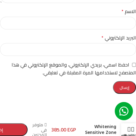
الاسم
*
البريد الإلكتروني
*
احفظ اسمي، بريدي الإلكتروني، والموقع الإلكتروني في هذا
المتصفح لاستخدامها المرة المقبلة في تعليقي.
+
-
Tetra Glow
متوفر
Whitening
385.00
EGP
في
إض
Sensitive Zone
المخزون
لمتجر
الرئيسية
الفروع
عربة التسوق