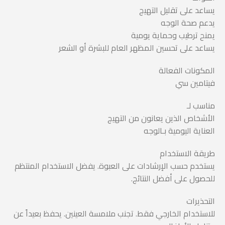
يساعد على تقليل التهيج
يدعم صحة الوجه
يمنح ترطيب وحماية يومية
يساعد على تحسين المظهر العام للبشرة أو الشعر
المكونات الفعالة
فيتامين سي
مناسب لـ
الأشخاص الذين يعانون من التهيج
العناية اليومية بـالوجه
طريقة الاستخدام
يستخدم حسب الإرشادات على العبوة. يفضل الاستخدام المنتظم
للحصول على أفضل النتائج.
التحذيرات
للاستخدام الخارجي فقط. تجنب ملامسة العينين. يحفظ بعيداً عن