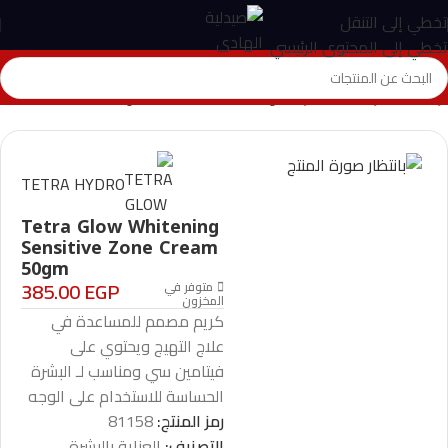
تخطي إلى التنقل
تخطي إلى المحتوى الرئيسي
الرئيسية
>
المتجر
>
العناية بالبشرة
>
Tetra Glow Whitening Sensitive Zone Cream 50gm
TETRA HYDRO
Tetra Glow Whitening
Sensitive Zone Cream
50gm
385.00
EGP
متوفر في
المخزون
كريم مصمم للمساعدة في
علاج التهيج ويحتوي على
فيتامين سي ومناسب لـ البشرة
الحساسة للاستخدام على الوجه
رمز المنتج:
81158
التصنيف:
العناية بالبشرة