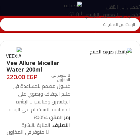
تخطي إلى التنقل
تخطي إلى المحتوى الرئيسي
الرئيسية
>
المتجر
>
العناية بالبشرة
>
Vee Allure Micellar Water 200ml
Vee Allure Micellar
Water 200ml
220.00
EGP
متوفر في
المخزون
غسول مصمم للمساعدة في
علاج الجفاف ويحتوي على
الجلسرين ومناسب لـ البشرة
الحساسة للاستخدام على الوجه
رمز المنتج:
80054
التصنيف:
العناية بالبشرة
متوفر في المخزون