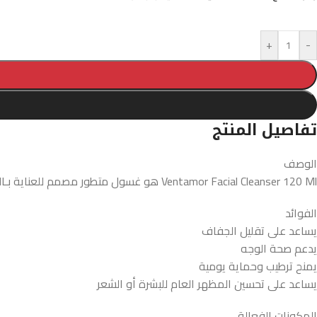
+
-
تفاصيل المنتج
الوصف
Ventamor Facial Cleanser 120 Ml هو غسول متطور مصمم للعناية بـالوجه. يحتوي على مكونات فعالة مثل الجلسرين تساعد على معالجة مشكلة الجفاف وتحسين مظهر البشرة أو الشعر بشكل ملحوظ.
الفوائد
يساعد على تقليل الجفاف
يدعم صحة الوجه
يمنح ترطيب وحماية يومية
يساعد على تحسين المظهر العام للبشرة أو الشعر
المكونات الفعالة